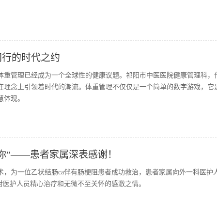
同行的时代之约
体重管理已经成为一个全球性的健康议题。祁阳市中医医院健康管理科，
在理念上引领着时代的潮流。体重管理不仅仅是一个简单的数字游戏，它
慧体现。
你”——患者家属深表感谢！
术，为一位乙状结肠ca伴有肠梗阻患者成功救治，患者家属向外一科医护
对医护人员精心治疗和无微不至关怀的感激之情。