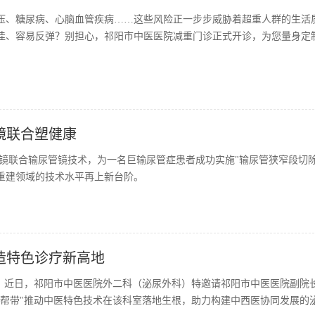
压、糖尿病、心脑血管疾病……这些风险正一步步威胁着超重人群的生活
佳、容易反弹？别担心，祁阳市中医医院减重门诊正式开诊，为您量身定
镜联合塑健康
镜联合输尿管镜技术，为一名巨输尿管症患者成功实施"输尿管狭窄段切除
构重建领域的技术水平再上新台阶。
造特色诊疗新高地
求，近日，祁阳市中医医院外二科（泌尿外科）特邀请祁阳市中医医院副院
传帮带"推动中医特色技术在该科室落地生根，助力构建中西医协同发展的