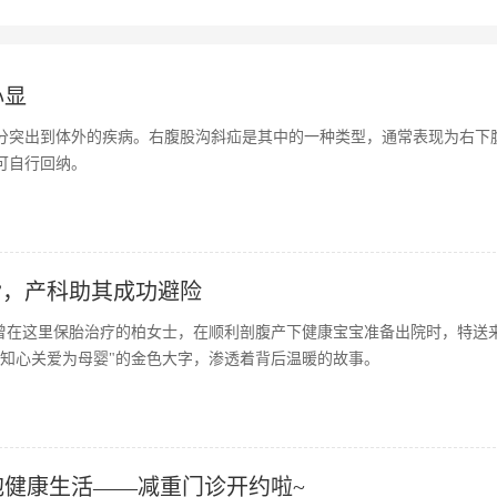
心显
分突出到体外的疾病。右腹股沟斜疝是其中的一种类型，通常表现为右下
可自行回纳。
”，产科助其成功避险
。曾在这里保胎治疗的柏女士，在顺利剖腹产下健康宝宝准备出院时，特送
知心关爱为母婴"的金色大字，渗透着背后温暖的故事。
健康生活——减重门诊开约啦~