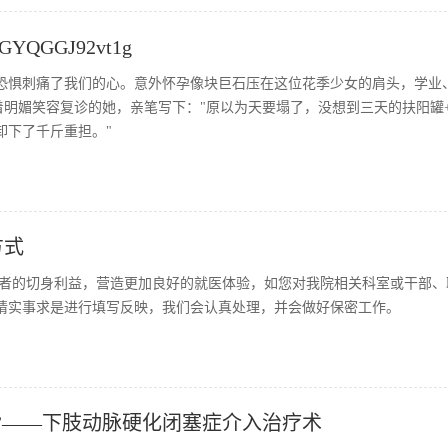
OAGYQGGJ92vt1g
与恐惧刺痛了我们的心。意外怀孕像块巨石压在这位花季少女的肩头，学业
，带着明媚笑容复诊的她，亲笔写下："原以为天要塌了，没想到三天的扶阳罐
卸下了千斤重担。"
方式
者的切身利益，营造更加良好的就医体验，如您对我院相关科室或干部、
请实事求是进行填写反映，我们会认真处理，并会做好保密工作。
”——下肢动脉硬化闭塞症介入治疗术​