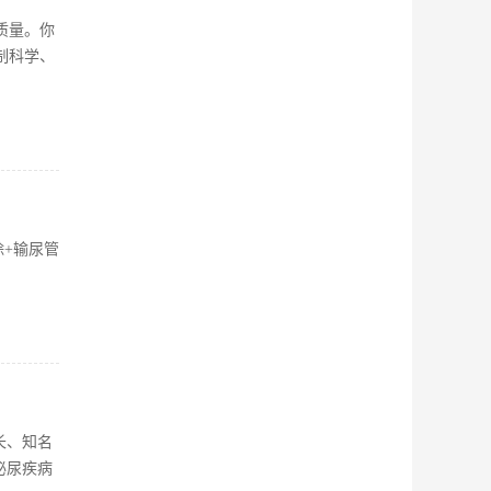
质量。你
制科学、
+输尿管
长、知名
泌尿疾病