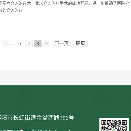
闭塞症介入治疗术，此次介入治疗手术的成功开展，进一步推动了医院介
效的介入治疗。
2
...
6
7
8
9
下一页
尾页
祁阳市长虹街道金盆西路386号